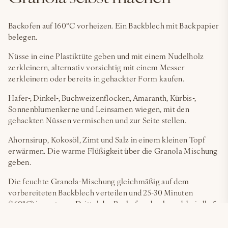
Backofen auf 160°C vorheizen. Ein Backblech mit Backpapier
belegen.
Nüsse in eine Plastiktüte geben und mit einem Nudelholz
zerkleinern, alternativ vorsichtig mit einem Messer
zerkleinern oder bereits in gehackter Form kaufen.
Hafer-, Dinkel-, Buchweizenflocken, Amaranth, Kürbis-,
Sonnenblumenkerne und Leinsamen wiegen, mit den
gehackten Nüssen vermischen und zur Seite stellen.
Ahornsirup, Kokosöl, Zimt und Salz in einem kleinen Topf
erwärmen. Die warme Flüßigkeit über die Granola Mischung
geben.
Die feuchte Granola-Mischung gleichmäßig auf dem
vorbereiteten Backblech verteilen und 25-30 Minuten
(160°C) im unteren Drittel des Backofens backen, dabei alle 5-
10 Minuten Löffel gut vermischen, damit das Granola
gleichmäßig bräunt, aber nicht zu dunkel wird.