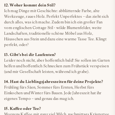
12. Woher kommt dein Stil?
Ich mag Dinge mit Geschichte: abblätternde Farbe, alte
Werkzeuge, raues Holz. Perfekt Unperfektes – das zieht sich
durch alles, was ich mache. Zudem bin ich ein großer Fan
vom englischen Cottage Stil - wilde Blumenfelder, weite
Landschaften, traditionelle schöne Möbel aus Holz,
Häusschen aus Stein und dazu eine warme Tasse Tee. Klingt
perfekt, oder?
13. Gibt’s bei dir Laufenten?
Leider noch nicht, aber hoffentlich bald! Sie sollen im Garten
helfen und hoffentlich Schnecken zum Frühstück verspeisen
(und mir Gesellschaft leisten, während ich grabe).
14. Hast du Lieblingsjahreszeiten für deine Projekte?
Frühling fürs Säen, Sommer fürs Ernten, Herbst fürs
Einkochen und Winter fürs Bauen. Jede Jahreszeit hat ihr
eigenes Tempo – und genau das mag ich.
15. Kaffee oder Tee?
Morgens Kaffee mit ganz viel Milch, nachmittags Kräutertee,