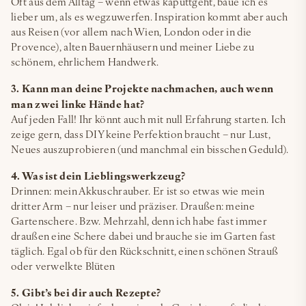
Oft aus dem Alltag – wenn etwas kaputtgeht, baue ich es
lieber um, als es wegzuwerfen. Inspiration kommt aber auch
aus Reisen (vor allem nach Wien, London oder in die
Provence), alten Bauernhäusern und meiner Liebe zu
schönem, ehrlichem Handwerk.
3. Kann man deine Projekte nachmachen, auch wenn
man zwei linke Hände hat?
Auf jeden Fall! Ihr könnt auch mit null Erfahrung starten. Ich
zeige gern, dass DIY keine Perfektion braucht – nur Lust,
Neues auszuprobieren (und manchmal ein bisschen Geduld).
4. Was ist dein Lieblingswerkzeug?
Drinnen: mein Akkuschrauber. Er ist so etwas wie mein
dritter Arm – nur leiser und präziser. Draußen: meine
Gartenschere. Bzw. Mehrzahl, denn ich habe fast immer
draußen eine Schere dabei und brauche sie im Garten fast
täglich. Egal ob für den Rückschnitt, einen schönen Strauß
oder verwelkte Blüten
5. Gibt’s bei dir auch Rezepte?