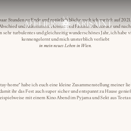
n paar Stunden zu Ende und natürlich blicke auch ich zurück auf 2021.
ATELIER
KRISAINT
 Abschied und Ankommen. Heimat und Familie. Abenteuer und nac
n sehr turbulentes und gleichzeitig wunderschönes Jahr, ich habe v
kennengelernt und mich unsterblich verliebt
in mein neues Leben in Wien.
tay-home" habe ich euch eine kleine Zusammenstellung meiner lie
, damit ihr das Fest auch super sicher und entspannt zu Hause geni
beispielweise mit einem Kino Abend im Pyjama und Sekt aus Teetas