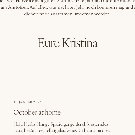
ch von Herzen einen guten Start ins neue Jahr und möchte mich bei
t uns Anstoßen: Auf alles, was nächstes Jahr noch kommen mag und a
die wir noch zusammen umsetzen werden.
Eure Kristina
31. JANUAR 2026
October at home
Hallo Herbst! Lange Spaziergänge durch knisterndes
Laub, heißer Tee, selbstgebackenes Kürbisbrot und vor