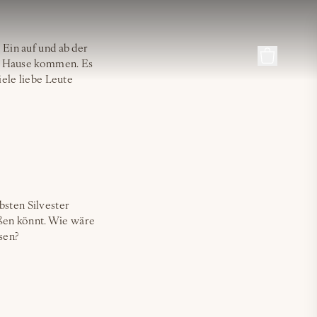
 Ein auf und ab der
h Hause kommen. Es
iele liebe Leute
bsten Silvester
eßen könnt. Wie wäre
sen?