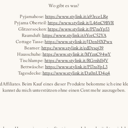
Wo gibt es was?
Pyjamahose:
https://www.stylink.it/a93rceLRg
Pyjama Oberteil:
https://www.stylink.it/L46nC9BVR
Glitzersocken:
https://www.stylink.it/Pl7nsYp53
Raumduft:
https://www.stylink.it/rYorC52YA
Cottage Tasse:
https://www.stylink.it/JDenHXPwx
Beamer:
https://www.stylink.it/edDrsqj39
Hausschuhe:
https://www.stylink.it/MYznC94wY
Tischlampe:
https://www.stylink.it/RGrnh1bJV
Bettwäsche:
https://www.stylink.it/Pl7nsYpL3
Tagesdecke:
https://www.stylink.it/Da0nUD4q4
nd Affiliates. Beim Kauf eines dieser Produkte bekomme ich eine k
kannst du mich unterstützen ohne einen Cent mehr auszugeben.