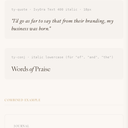
ty-quote · IvyOra Text 400 italic · 18px
"I'd go as far to say that from their branding, my
business was born."
ty-conj · italic lowercase (für "of", "and", "the")
Words
of
Praise
COMBINED EXAMPLE
JOURNAL