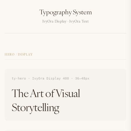
Typography System
IvyOra Display · IvyOra Text
HERO / DISPLAY
ty-hero · IvyOra Display 400 · 36–48px
The Art of Visual
Storytelling