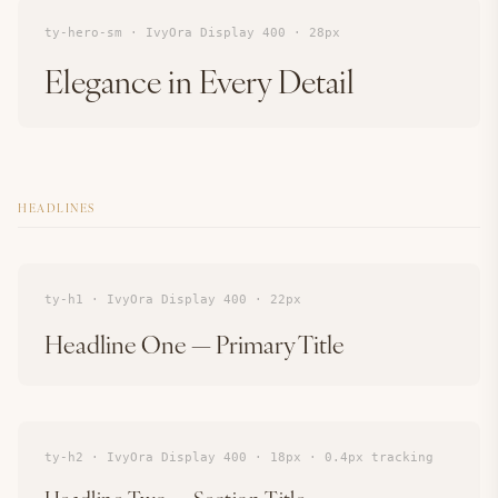
ty-hero-sm · IvyOra Display 400 · 28px
Elegance in Every Detail
HEADLINES
ty-h1 · IvyOra Display 400 · 22px
Headline One — Primary Title
ty-h2 · IvyOra Display 400 · 18px · 0.4px tracking
Headline Two — Section Title