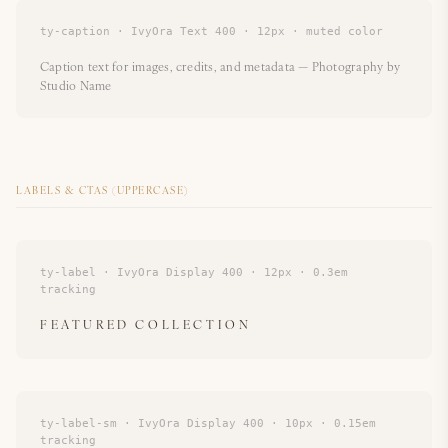
ty-caption · IvyOra Text 400 · 12px · muted color
Caption text for images, credits, and metadata — Photography by
Studio Name
LABELS & CTAS (UPPERCASE)
ty-label · IvyOra Display 400 · 12px · 0.3em
tracking
FEATURED COLLECTION
ty-label-sm · IvyOra Display 400 · 10px · 0.15em
tracking